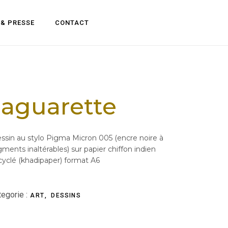
 & PRESSE
CONTACT
Jaguarette
ssin au stylo Pigma Micron 005 (encre noire à
gments inaltérables) sur papier chiffon indien
cyclé (khadipaper) format A6
egorie :
ART
DESSINS