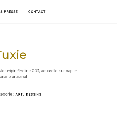
 & PRESSE
CONTACT
Tuxie
ylo unipin fineline 003, aquarelle, sur papier
briano artisanal
egorie :
ART
DESSINS