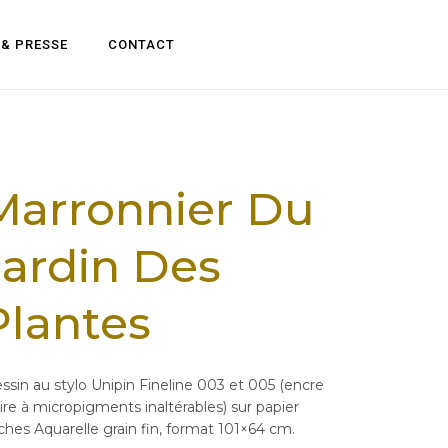
 & PRESSE
CONTACT
Marronnier Du
Jardin Des
Plantes
ssin au stylo Unipin Fineline 003 et 005 (encre
ire à micropigments inaltérables) sur papier
ches Aquarelle grain fin, format 101×64 cm.